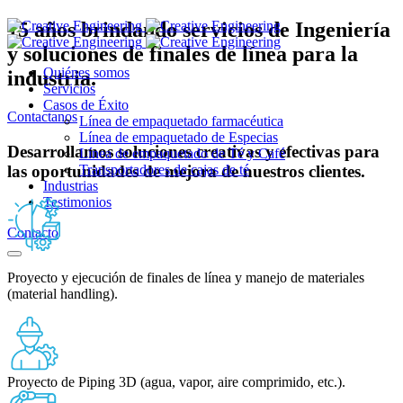
15 años brindando servicios de Ingeniería
y soluciones de finales de línea para la
Quiénes somos
industria.
Servicios
Casos de Éxito
Contactanos
Línea de empaquetado farmacéutica
Línea de empaquetado de Especias
Desarrollamos soluciones creativas y efectivas para
Línea de empaquetado de Té y Café
las oportunidades de mejora de nuestros clientes.
Transportadores de cajas de té
Industrias
Testimonios
Contacto
Proyecto y ejecución de finales de línea y manejo de materiales
(material handling).
️Proyecto de Piping 3D (agua, vapor, aire comprimido, etc.).