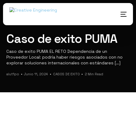
Home
Caso de exito PUMA
CASOS DE EXITO
Caso de
exito PUMA
Caso de exito PUMA
Caso de exito PUMA EL RETO Dependencia de un
Proveedor Local: podría haber riesgos asociados con no
explorar soluciones internacionales con estándares […]
alut1po
Junio 11, 2024
CASOS DE EXITO
2 Min Read