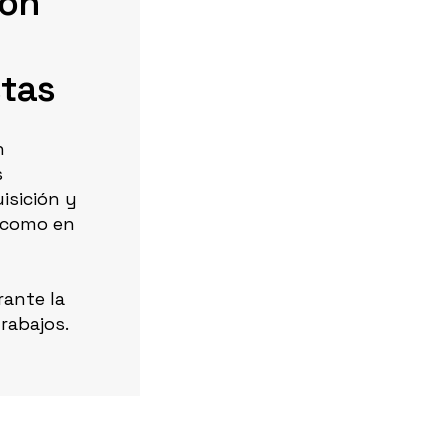
ión
stas
n
s
isición y
í como en
ante la
trabajos.