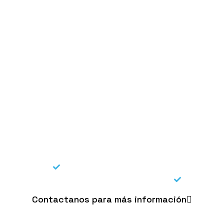
 Creative para mis p
 y efectivo.
Porque aprendemos continuamente
e nos comprometemos e involucramos.
Porque 
Contactanos para más información