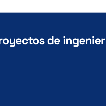
royectos de ingenier
yecto Ejecutivo e
Dirección de Fabri
eniería de Detalle
Montaje y Puest
Marcha
uestro equipo de
La etapa de contro
esionales asegura el