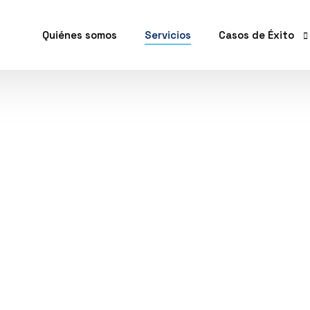
Quiénes somos
Servicios
Casos de Éxito
Línea de empaqu
Línea de empaque
Línea de empaque
Servicios
Transportadores 