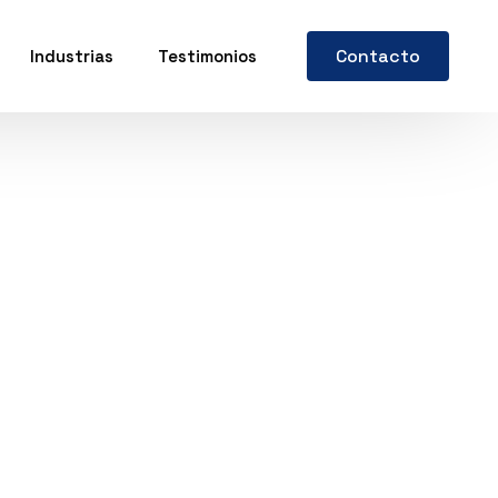
Contacto
Industrias
Testimonios
etado farmacéutica
tado de Especias
tado de Té y Café
de cajas de té