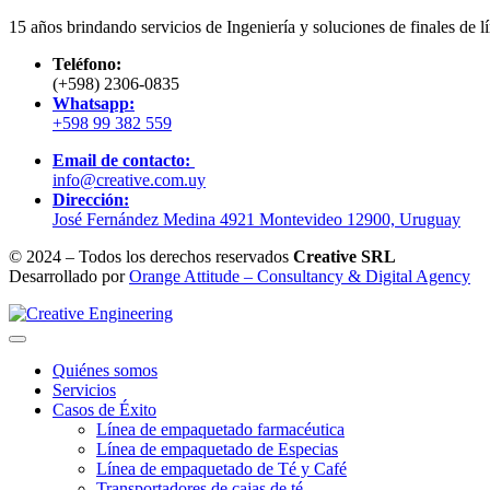
15 años brindando servicios de Ingeniería y soluciones de finales de lí
Teléfono:
(+598) 2306-0835
Whatsapp:
+598 99 382 559
Email de contacto:
info@creative.com.uy
Dirección:
José Fernández Medina 4921 Montevideo 12900, Uruguay
© 2024 – Todos los derechos reservados
Creative SRL
Desarrollado por
Orange Attitude – Consultancy & Digital Agency
Quiénes somos
Servicios
Casos de Éxito
Línea de empaquetado farmacéutica
Línea de empaquetado de Especias
Línea de empaquetado de Té y Café
Transportadores de cajas de té